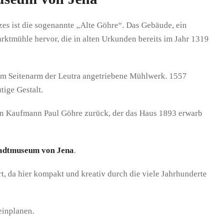
es ist die sogenannte „Alte Göhre“. Das Gebäude, ein
arktmühle hervor, die in alten Urkunden bereits im Jahr 1319
em Seitenarm der Leutra angetrie­bene Mühlwerk. 1557
ige Gestalt.
den Kaufmann Paul Göhre zurück, der das Haus 1893 erwarb
adtmu­seum von Jena
.
, da hier kompakt und kreativ durch die viele Jahrhunderte
einplanen.