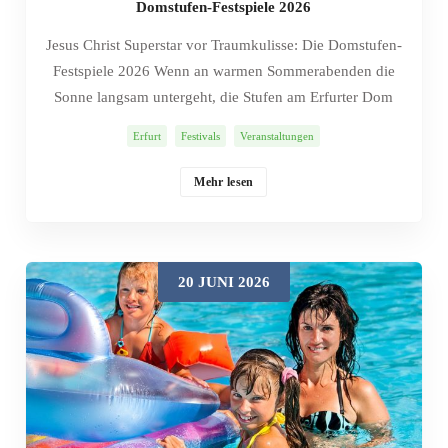
Domstufen-Festspiele 2026
Jesus Christ Superstar vor Traumkulisse: Die Domstufen-
Festspiele 2026 Wenn an warmen Sommerabenden die
Sonne langsam untergeht, die Stufen am Erfurter Dom
golden leuchten und die ersten Takte erklingen, weiß
Erfurt
Festivals
Veranstaltungen
man: Es ist wieder Zeit für die Domstufen-Festspiele. Vor
der beeindruckenden Kulisse von Mariendom und
Mehr lesen
Severikirche verwandelt sich die Freitreppe jedes Jahr in
eine große Open-Air-Bühne – mitten in der Altstadt,
mitten im Leben. Wer Kultur liebt, kommt hier an einem
Abend voller Gänsehaut-Momente, Stadtflair und
20 JUNI 2026
Urlaubsgefühl kaum vorbei. Sommernächte in Erfurt:
Mit „Jesus Christ Superstar“ 2026 steht ein echter
Klassiker auf dem Programm: die Rockoper „Jesus
Christ Superstar“ – und genau die macht die Domstufen-
Festspiele in diesem Jahr besonders spannend. Vom 7.
bis 30. August 2026 gehören die Abende auf dem