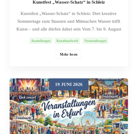
Kunstfest „Wasser-Schatz“ in Schleiz
Kunstfest „Wasser-Schatz“ in Schleiz: Drei kreative
Sommertage zum Staunen und Mitmachen Wasser trifft
Kunst – und alle dürfen dabei sein Vom 7. bis 9. August
2026 wird es in Schleiz herrlich kreativ: Das Kunstfest
Ausstellungen
Kunsthandwerk
Veranstaltungen
„Wasser-Schatz“ lädt Kunstfans, Freunde des
Kunsthandwerks, neugierige Einheimische und
Mehr lesen
Urlaubsgäste zu drei entspannten Tagen voller Farben,
Formen und neuer Ideen ein. Täglich von 10:00 bis
17:00 Uhr öffnen die Galerie, der Hof und die
Kunstwerkstatt von Ekaterina Peitz ihre Türen. Los geht
19 JUNI 2026
es am Freitag um 10:00 Uhr mit der Eröffnung der
Ausstellung. Das Programm: anschauen, ausprobieren,
eigene Schätze schaffen Beim „Wasser-Schatz“ bleibt
Kunst nicht hinter Glas – hier darf selbst gestaltet
werden. Am Freitag entstehen von 11:00 bis 13:00 Uhr
kunstvolle Postkarten zum Festthema. Danach geht es an