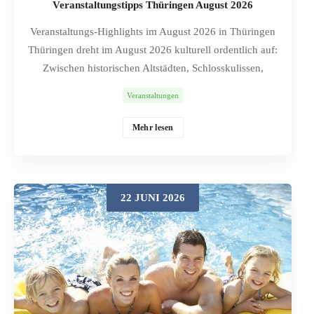
Veranstaltungstipps Thüringen August 2026
Veranstaltungs-Highlights im August 2026 in Thüringen
Thüringen dreht im August 2026 kulturell ordentlich auf:
Zwischen historischen Altstädten, Schlosskulissen,
Parks, Museen und ungewöhnlichen Veranstaltungsorten
Veranstaltungen
reicht das Programm von Mittelaltertrubel und
Stadtfesten bis zu großen Open-Air-Konzerten, kleinen
Mehr lesen
Workshops und nächtlichen Ausstellungstouren. Die
folgende Auswahl enthält 30 Veranstaltungen, bewusst
vielseitig angelegt – für Familien, Musikfans,
Marktbummler, Geschichtsinteressierte, Nachtschwärmer
22 JUNI 2026
und Menschen, die gern selbst kreativ werden. Trotz
bestätigter Planung können Veranstalter Details
kurzfristig ändern; vor der Anreise lohnt daher ein letzter
Blick auf die verlinkte Originalseite. Inhaltsverzeichnis:
Veranstaltungstipps für Thüringen August 2026 Ekhof-
Festival – Theater und Musik in historischem Ambiente