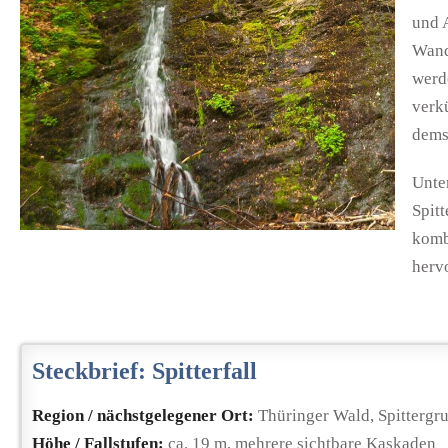
und 
Wand
werde
verkü
dems
Unte
Spit
komb
hervo
Steckbrief: Spitterfall
Region / nächstgelegener Ort:
Thüringer Wald, Spittergr
Höhe / Fallstufen:
ca. 19 m, mehrere sichtbare Kaskaden