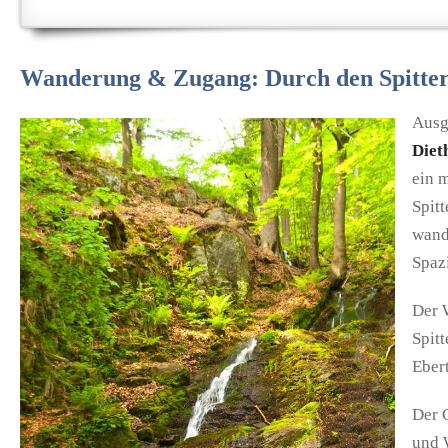
Wanderung & Zugang: Durch den Spitter
Ausg
Diet
ein 
Spitt
wand
Spaz
Der 
Spit
Eber
Der 
und 