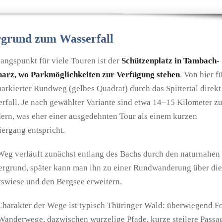
grund zum Wasserfall
angspunkt für viele Touren ist der
Schützenplatz in Tambach-
harz, wo Parkmöglichkeiten zur Verfügung stehen
. Von hier f
markierter Rundweg (gelbes Quadrat) durch das Spittertal direk
erfall. Je nach gewählter Variante sind etwa 14–15 Kilometer z
ern, was eher einer ausgedehnten Tour als einem kurzen
iergang entspricht.
Weg verläuft zunächst entlang des Bachs durch den naturnahen
tergrund, später kann man ihn zu einer Rundwanderung über die
tswiese und den Bergsee erweitern.
Charakter der Wege ist typisch Thüringer Wald: überwiegend Fo
Wanderwege, dazwischen wurzelige Pfade, kurze steilere Passa