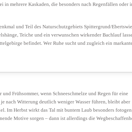
bei in mehrere Kaskaden, die besonders nach Regenfällen oder i
enkmal und Teil des Naturschutzgebiets Spittergrund/Ebertswi
elshänge, Teiche und ein verwunschen wirkender Bachlauf lass
ittelgebirge befindet. Wer Ruhe sucht und zugleich ein markant
r und Frühsommer, wenn Schneeschmelze und Regen für eine
e nach Witterung deutlich weniger Wasser führen, bleibt aber
el. Im Herbst wirkt das Tal mit buntem Laub besonders fotogen
nende Motive sorgen – dann ist allerdings die Wegbeschaffenh