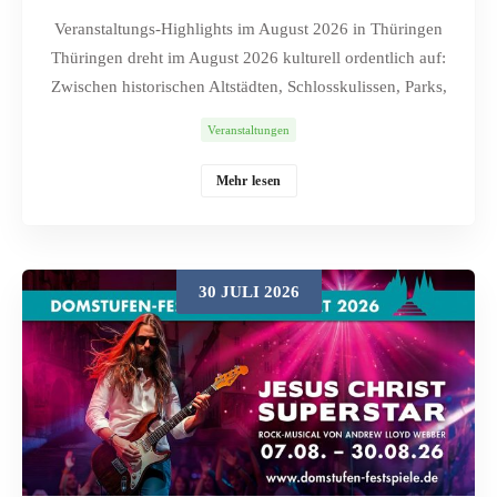
Veranstaltungs-Highlights im August 2026 in Thüringen
Thüringen dreht im August 2026 kulturell ordentlich auf:
Zwischen historischen Altstädten, Schlosskulissen, Parks,
Museen und ungewöhnlichen Veranstaltungsorten reicht
Veranstaltungen
das Programm von Mittelaltertrubel und Stadtfesten bis zu
großen Open-Air-Konzerten, kleinen Workshops und
Mehr lesen
nächtlichen Ausstellungstouren. Die folgende Auswahl
enthält 30 Veranstaltungen, bewusst vielseitig angelegt –
für Familien, Musikfans, Marktbummler,
Geschichtsinteressierte, Nachtschwärmer und Menschen,
30 JULI 2026
die gern selbst kreativ werden. Trotz bestätigter Planung
können Veranstalter Details kurzfristig ändern; vor der
Anreise lohnt daher ein letzter Blick auf die verlinkte
Originalseite. Inhaltsverzeichnis: Veranstaltungstipps für
Thüringen August 2026 Ekhof-Festival – Theater und
Musik in historischem Ambiente Kulturarena Jena Tiere
der Nacht – Sonderausstellung in Gera Zohar Fraiman: