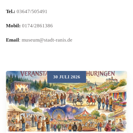
Tel.:
03647/505491
Mobil:
0174/2861386
Email
: museum@stadt-ranis.de
30 JULI 2026