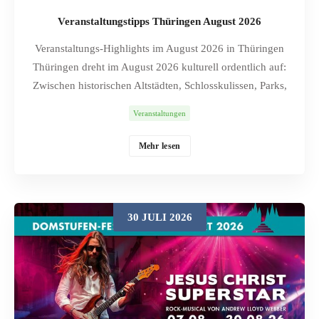
Veranstaltungstipps Thüringen August 2026
Veranstaltungs-Highlights im August 2026 in Thüringen
Thüringen dreht im August 2026 kulturell ordentlich auf:
Zwischen historischen Altstädten, Schlosskulissen, Parks,
Museen und ungewöhnlichen Veranstaltungsorten reicht
Veranstaltungen
das Programm von Mittelaltertrubel und Stadtfesten bis zu
großen Open-Air-Konzerten, kleinen Workshops und
Mehr lesen
nächtlichen Ausstellungstouren. Die folgende Auswahl
enthält 30 Veranstaltungen, bewusst vielseitig angelegt –
für Familien, Musikfans, Marktbummler,
Geschichtsinteressierte, Nachtschwärmer und Menschen,
30 JULI 2026
die gern selbst kreativ werden. Trotz bestätigter Planung
können Veranstalter Details kurzfristig ändern; vor der
Anreise lohnt daher ein letzter Blick auf die verlinkte
Originalseite. Inhaltsverzeichnis: Veranstaltungstipps für
Thüringen August 2026 Ekhof-Festival – Theater und