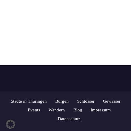
Omas gegen Rechts Erfurt Open Air: Die Schotte –
„TEATRA PAK“ DOTA – „Dota singt Kaléko“ Vernissage
„Zwischen-Räume“ Roland Kaiser – Open Air Clueso –
Domplatzkonzert Gankino Circus – „Das Gegenteil von
Rock’n’Roll“ „Brettspiele für alle“ „Heute am Grünen
Telefon“ Funzelführung durch die Horchgänge „Der
dunkle Brunnen“ – […]
Städte in Thüringen
Burgen
Schlösser
Gewässer
Events
Wandern
Blog
Impressum
Datenschutz