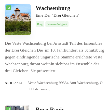
5
Datum
ANZAHL
SORTIEREN NACH
Wachsenburg
Eine Der "Drei Gleichen"
REIHENFOLGE
Burg
Sehenswürdigkeit
Die Veste Wachsenburg bei Arnstadt Teil des Ensembles
der Drei Gleichen Die im 10. Jahrhundert als Schutzburg
gegen eindringende ungarische Stämme errichtete Veste
Wachsenburg thront weithin sichtbar im Ensemble der
drei Gleichen. Sie präsentiert…
Veste Wachsenburg 99334 Amt Wachsenburg, O
ADRESSE:
T Holzhausen,
Burg Ranis