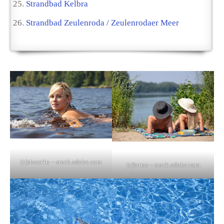
Strandbad Kelbra
Strandbad Zeulenroda / Zeulenrodaer Meer
(c)shoot4u – stock.adobe.com
(c)lettas – stock.adobe.com