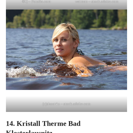
©Q – Fotolia.com
watman – stock.adobe.com
(c)shoot4u – stock.adobe.com
14. Kristall Therme Bad