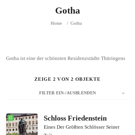
Gotha
Home
/
Gotha
Gotha ist eine der schönsten Residenzstädte Thüringens
ZEIGE 2 VON 2 OBJEKTE
FILTER EIN-/AUSBLENDEN
5
Datum
ANZAHL
SORTIEREN NACH
Schloss Friedenstein
Eines Der Größten Schlösser Seiner
REIHENFOLGE