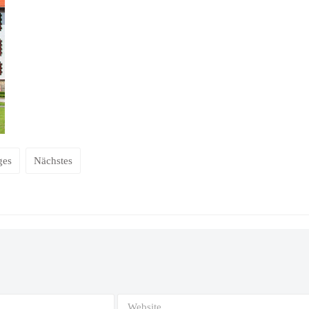
ges
Nächstes
Website