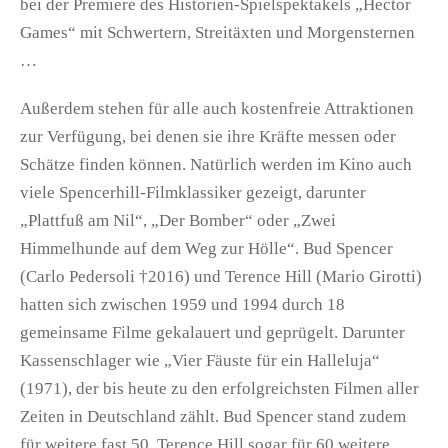
bei der Premiere des Historien-Spielspektakels „Hector
Games“ mit Schwertern, Streitäxten und Morgensternen
…
Außerdem stehen für alle auch kostenfreie Attraktionen
zur Verfügung, bei denen sie ihre Kräfte messen oder
Schätze finden können. Natürlich werden im Kino auch
viele Spencerhill-Filmklassiker gezeigt, darunter
„Plattfuß am Nil“, „Der Bomber“ oder „Zwei
Himmelhunde auf dem Weg zur Hölle“. Bud Spencer
(Carlo Pedersoli †2016) und Terence Hill (Mario Girotti)
hatten sich zwischen 1959 und 1994 durch 18
gemeinsame Filme gekalauert und geprügelt. Darunter
Kassenschlager wie „Vier Fäuste für ein Halleluja“
(1971), der bis heute zu den erfolgreichsten Filmen aller
Zeiten in Deutschland zählt. Bud Spencer stand zudem
für weitere fast 50, Terence Hill sogar für 60 weitere