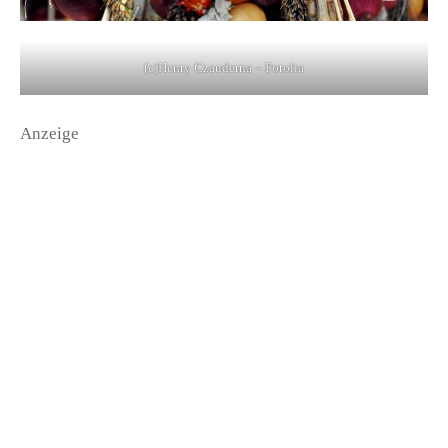
(c)Henry Czauderna – Fotolia
Anzeige