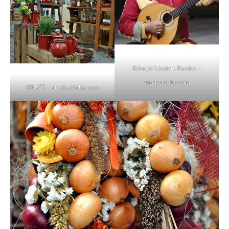
©Antje Lindert-Rottke –
stock.adobe.com
©kk75 – stock.adobe.com