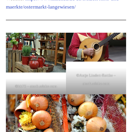
maerkte/ostermarkt-langewiesen/
©Antje Lindert-Rottke –
stock.adobe.com
©kk75 – stock.adobe.com