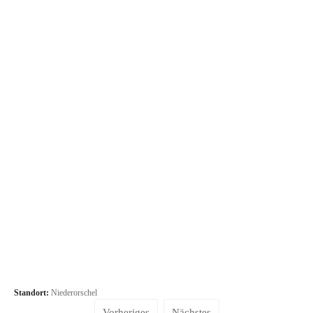
Standort:
Niederorschel
Vorheriges
Nächstes